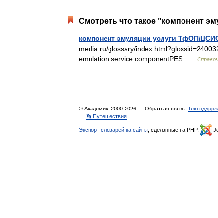
Смотреть что такое "компонент эм
компонент эмуляции услуги ТфОП/ЦСИ
media.ru/glossary/index.html?glossid=240
emulation service componentPES …
Справоч
© Академик, 2000-2026
Обратная связь:
Техподдерж
👣 Путешествия
Экспорт словарей на сайты
, сделанные на PHP,
Jo