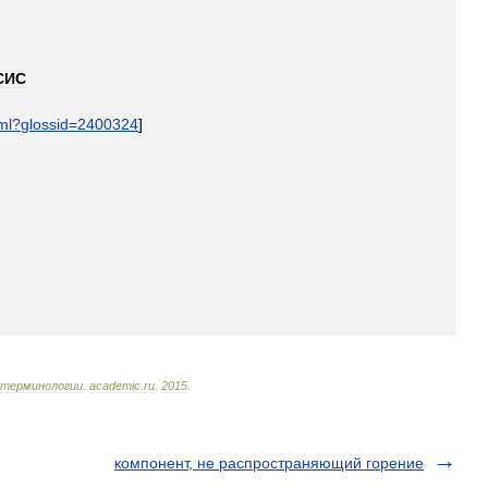
СИС
ml
?
glossid
=
2400324
]
терминологии
.
academic
.
ru
.
2015
.
компонент, не распространяющий горение