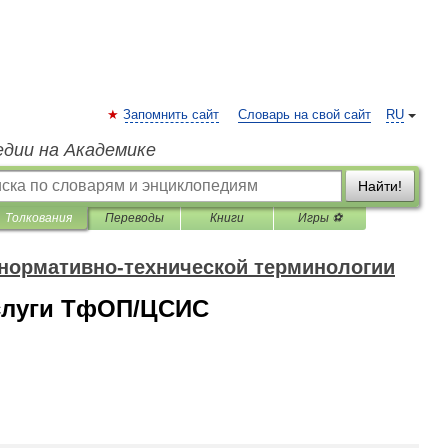
Запомнить сайт
Словарь на свой сайт
RU
едии на Академике
Найти!
Толкования
Переводы
Книги
Игры ⚽
 нормативно-технической терминологии
слуги ТфОП/ЦСИС