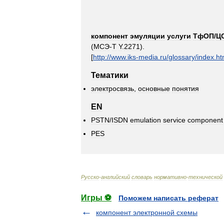
компонент
эмуляции
услуги
ТфОП
/
Ц
(
МСЭ
-
Т
Y
.
2271
).
[
http:
//
www
.
iks
-
media
.
ru
/
glossary
/
index
.
ht
Тематики
электросвязь
,
основные
понятия
EN
PSTN
/
ISDN
emulation
service
component
PES
Русско
-
английский
словарь
нормативно
-
технической
Игры ⚽
Поможем написать реферат
компонент электронной схемы