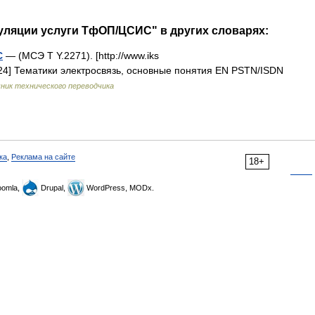
уляции услуги ТфОП/ЦСИС" в других словарях:
С
— (МСЭ Т Y.2271). [http://www.iks
0324] Тематики электросвязь, основные понятия EN PSTN/ISDN
ник технического переводчика
ка
,
Реклама на сайте
18+
omla,
Drupal,
WordPress, MODx.