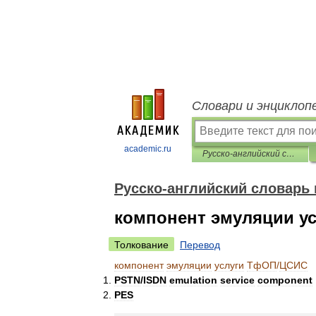
Словари и энциклоп
academic.ru
Русско-английский словарь нормативно-технической терминологии
Русско-английский словарь
компонент эмуляции у
Толкование
Перевод
компонент
эмуляции
услуги
ТфОП
/
ЦСИС
PSTN
/
ISDN
emulation
service
component
PES